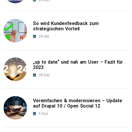
24
Jun
So wird Kundenfeedback zum
strategischen Vorteil
29
Okt
„up to date“ und nah am User – Fazit für
2023
28
Dez
Vereinfachen & modernisieren – Update
auf Drupal 10 / Open Social 12
5
Dez